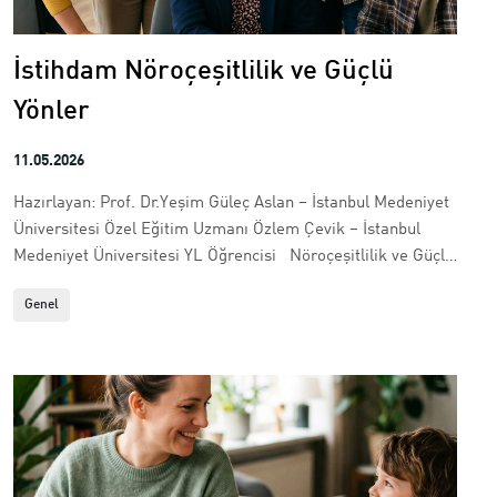
İstihdam Nöroçeşitlilik ve Güçlü
Yönler
11.05.2026
Hazırlayan: Prof. Dr.Yeşim Güleç Aslan – İstanbul Medeniyet
Üniversitesi Özel Eğitim Uzmanı Özlem Çevik – İstanbul
Medeniyet Üniversitesi YL Öğrencisi Nöroçeşitlilik ve Güçlü
Yönler Her insan dünyayı aynı şekilde algılamaz. Bazıları
Genel
ayrıntılara daha fazla odaklanır, bazıları kalabalık
ortamlarda zorlanır,...